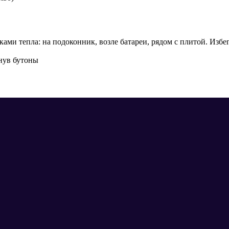
ками тепла: на подоконник, возле батареи, рядом с плитой. Изб
инув бутоны