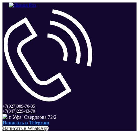
+7(927)089-70-35
+7(347)229-43-70
г. Уфа, Свердлова 72/2
Написать в Telegram
Написать в WhatsApp